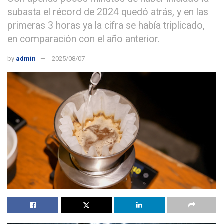
subasta el récord de 2024 quedó atrás, y en las
primeras 3 horas ya la cifra se había triplicado,
en comparación con el año anterior.
by
admin
2025/08/07