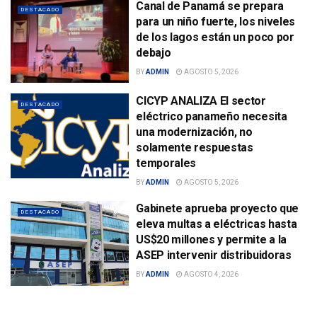
Canal de Panamá se prepara
DESTACADO
para un niño fuerte, los niveles
de los lagos están un poco por
debajo
BY
ADMIN
AGOSTO 5, 2026
CICYP ANALIZA El sector
DESTACADO
eléctrico panameño necesita
una modernización, no
solamente respuestas
temporales
BY
ADMIN
AGOSTO 5, 2026
Gabinete aprueba proyecto que
DESTACADO
eleva multas a eléctricas hasta
US$20 millones y permite a la
ASEP intervenir distribuidoras
BY
ADMIN
AGOSTO 4, 2026