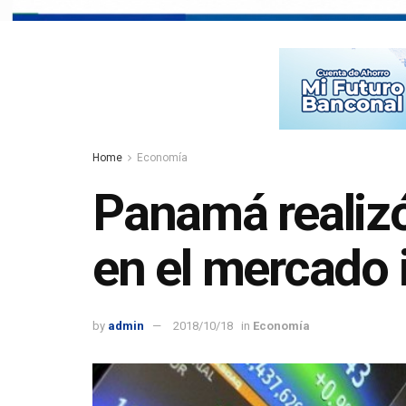
Home
Economía
Panamá realiz
en el mercado 
by
admin
2018/10/18
in
Economía