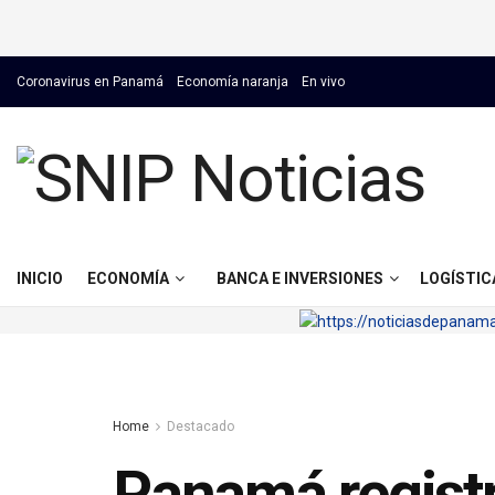
Coronavirus en Panamá
Economía naranja
En vivo
INICIO
ECONOMÍA
BANCA E INVERSIONES
LOGÍSTIC
Home
Destacado
Panamá registr