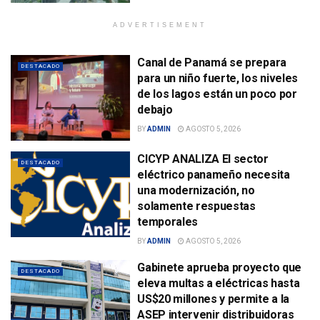
ADVERTISEMENT
Canal de Panamá se prepara
DESTACADO
para un niño fuerte, los niveles
de los lagos están un poco por
debajo
BY
ADMIN
AGOSTO 5, 2026
CICYP ANALIZA El sector
DESTACADO
eléctrico panameño necesita
una modernización, no
solamente respuestas
temporales
BY
ADMIN
AGOSTO 5, 2026
Gabinete aprueba proyecto que
DESTACADO
eleva multas a eléctricas hasta
US$20 millones y permite a la
ASEP intervenir distribuidoras