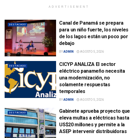
ADVERTISEMENT
Canal de Panamá se prepara
DESTACADO
para un niño fuerte, los niveles
de los lagos están un poco por
debajo
BY
ADMIN
AGOSTO 5, 2026
CICYP ANALIZA El sector
DESTACADO
eléctrico panameño necesita
una modernización, no
solamente respuestas
temporales
BY
ADMIN
AGOSTO 5, 2026
Gabinete aprueba proyecto que
DESTACADO
eleva multas a eléctricas hasta
US$20 millones y permite a la
ASEP intervenir distribuidoras