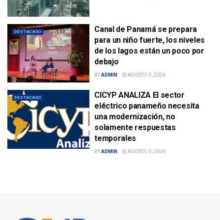
Canal de Panamá se prepara
DESTACADO
para un niño fuerte, los niveles
de los lagos están un poco por
debajo
BY
ADMIN
AGOSTO 5, 2026
CICYP ANALIZA El sector
DESTACADO
eléctrico panameño necesita
una modernización, no
solamente respuestas
temporales
BY
ADMIN
AGOSTO 5, 2026