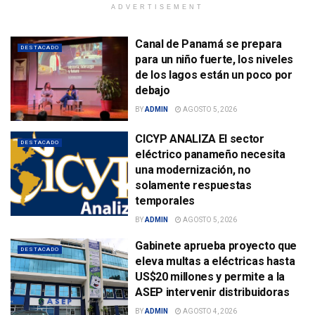
ADVERTISEMENT
Canal de Panamá se prepara
DESTACADO
para un niño fuerte, los niveles
de los lagos están un poco por
debajo
BY
ADMIN
AGOSTO 5, 2026
CICYP ANALIZA El sector
DESTACADO
eléctrico panameño necesita
una modernización, no
solamente respuestas
temporales
BY
ADMIN
AGOSTO 5, 2026
Gabinete aprueba proyecto que
DESTACADO
eleva multas a eléctricas hasta
US$20 millones y permite a la
ASEP intervenir distribuidoras
BY
ADMIN
AGOSTO 4, 2026