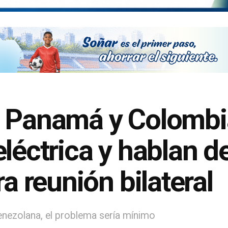
 Panamá y Colombia
léctrica y hablan d
ra reunión bilateral
 venezolana, el problema sería mínimo