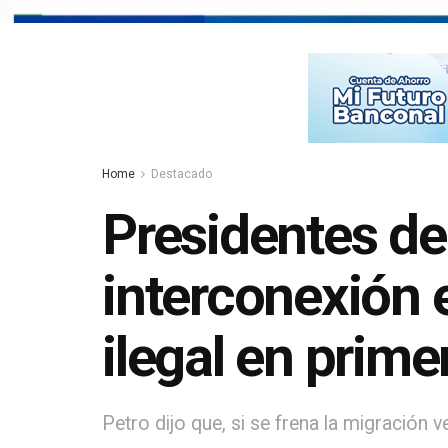
Home
Destacado
Presidentes de
interconexión e
ilegal en prime
Petro dijo que, si se frena la migración