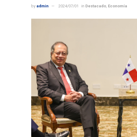
by
admin
2024/07/01
in
Destacado
,
Economía