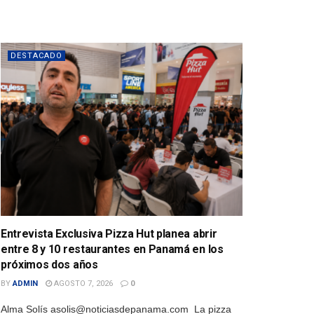
DESTACADO
Entrevista Exclusiva Pizza Hut planea abrir
entre 8 y 10 restaurantes en Panamá en los
próximos dos años
BY
ADMIN
AGOSTO 7, 2026
0
Alma Solís asolis@noticiasdepanama.com La pizza