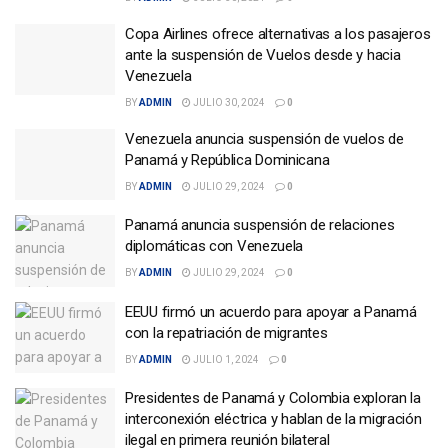
Copa Airlines ofrece alternativas a los pasajeros
ante la suspensión de Vuelos desde y hacia
Venezuela
BY
ADMIN
JULIO 30, 2024
0
Venezuela anuncia suspensión de vuelos de
Panamá y República Dominicana
BY
ADMIN
JULIO 29, 2024
0
Panamá anuncia suspensión de relaciones
diplomáticas con Venezuela
BY
ADMIN
JULIO 29, 2024
0
EEUU firmó un acuerdo para apoyar a Panamá
con la repatriación de migrantes
BY
ADMIN
JULIO 1, 2024
0
Presidentes de Panamá y Colombia exploran la
interconexión eléctrica y hablan de la migración
ilegal en primera reunión bilateral