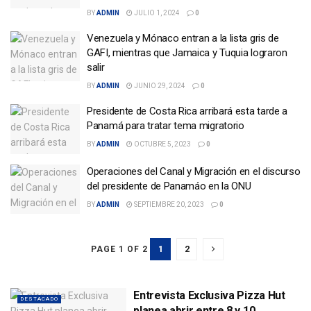
BY
ADMIN
JULIO 1, 2024
0
Venezuela y Mónaco entran a la lista gris de
GAFI, mientras que Jamaica y Tuquia lograron
salir
BY
ADMIN
JUNIO 29, 2024
0
Presidente de Costa Rica arribará esta tarde a
Panamá para tratar tema migratorio
BY
ADMIN
OCTUBRE 5, 2023
0
Operaciones del Canal y Migración en el discurso
del presidente de Panamáo en la ONU
BY
ADMIN
SEPTIEMBRE 20, 2023
0
1
2
PAGE 1 OF 2
Entrevista Exclusiva Pizza Hut
DESTACADO
planea abrir entre 8 y 10