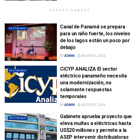
ADVERTISEMENT
Canal de Panamá se prepara
DESTACADO
para un niño fuerte, los niveles
de los lagos están un poco por
debajo
BY
ADMIN
AGOSTO 5, 2026
CICYP ANALIZA El sector
DESTACADO
eléctrico panameño necesita
una modernización, no
solamente respuestas
temporales
BY
ADMIN
AGOSTO 5, 2026
Gabinete aprueba proyecto que
DESTACADO
eleva multas a eléctricas hasta
US$20 millones y permite a la
ASEP intervenir distribuidoras