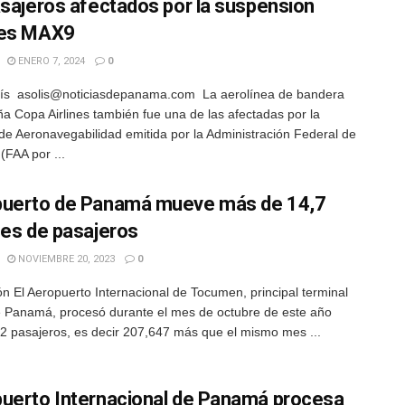
asajeros afectados por la suspensión
nes MAX9
ENERO 7, 2024
0
lís asolis@noticiasdepanama.com La aerolínea de bandera
 Copa Airlines también fue una de las afectadas por la
z de Aeronavegabilidad emitida por la Administración Federal de
 (FAA por ...
uerto de Panamá mueve más de 14,7
nes de pasajeros
NOVIEMBRE 20, 2023
0
n El Aeropuerto Internacional de Tocumen, principal terminal
 Panamá, procesó durante el mes de octubre de este año
2 pasajeros, es decir 207,647 más que el mismo mes ...
uerto Internacional de Panamá procesa