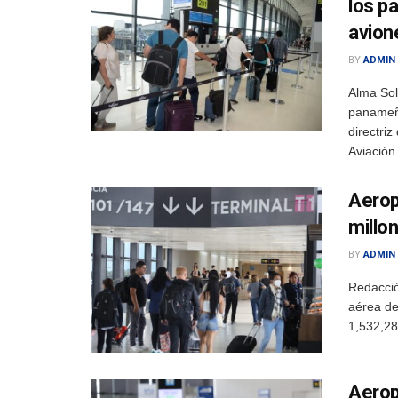
los p
avio
BY
ADMIN
Alma So
panameña
directri
Aviación
Aerop
millo
BY
ADMIN
Redacció
aérea de
1,532,28
Aerop