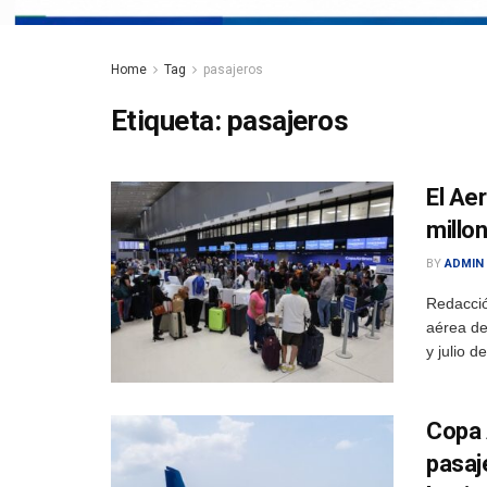
Home
Tag
pasajeros
Etiqueta:
pasajeros
El Ae
millo
BY
ADMIN
Redacció
aérea de
y julio d
Copa A
pasaj