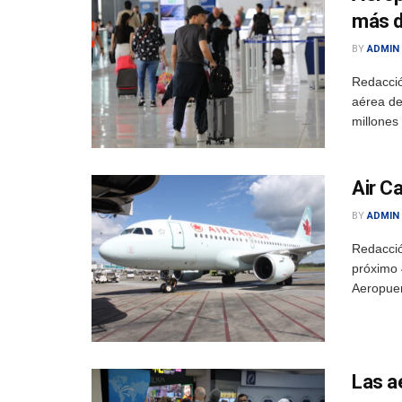
más d
BY
ADMIN
Redacció
aérea de
millones 
Air C
BY
ADMIN
Redacció
próximo 
Aeropuer
Las a