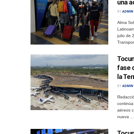
una a
BY
ADMIN
Alma Sol
Latinoam
julio de
Transpor
Tocum
fase 
la Ter
BY
ADMIN
Redacció
continúa
aéreos c
nueva ...
Tocum