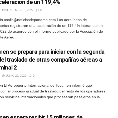
celeración de un 119,4%
SEPTIEMBRE 9, 2022
0
ís asolis@noticiasdepanama.com Las aerolíneas de
érica registraron una aceleración de un 119,4% interanual en
 2022 de acuerdo con el informe publicado por la Asociación de
te Aéreo ...
en se prepara para iniciar con la segunda
del traslado de otras compañías aéreas a
minal 2
JUNIO 29, 2022
0
n El Aeropuerto Internacional de Tocumen informó que
 con el proceso gradual de traslado del resto de los operadores
on servicios internacionales que procesarán pasajeros en la
en espera recibir 15 millones de