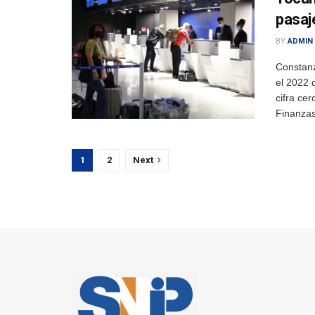
pasaj
BY
ADMIN
Constan
el 2022 
cifra ce
Finanzas,
1
2
Next