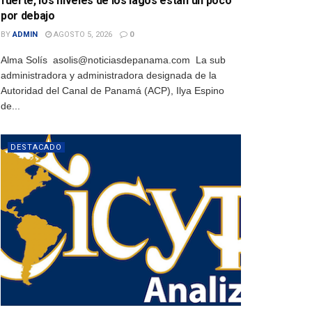
fuerte, los niveles de los lagos están un poco
por debajo
BY
ADMIN
AGOSTO 5, 2026
0
Alma Solís asolis@noticiasdepanama.com La sub
administradora y administradora designada de la
Autoridad del Canal de Panamá (ACP), Ilya Espino
de...
DESTACADO