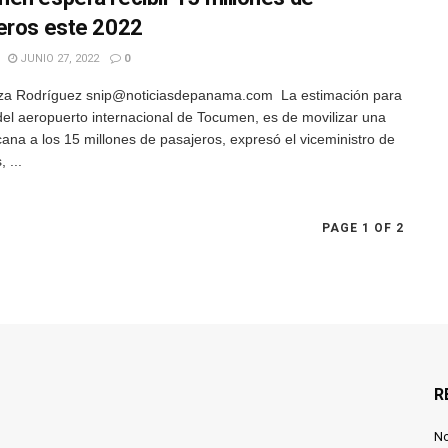
eros este 2022
JUNIO 27, 2022
0
za Rodríguez snip@noticiasdepanama.com La estimación para
del aeropuerto internacional de Tocumen, es de movilizar una
rcana a los 15 millones de pasajeros, expresó el viceministro de
 ...
PAGE 1 OF 2
R
N