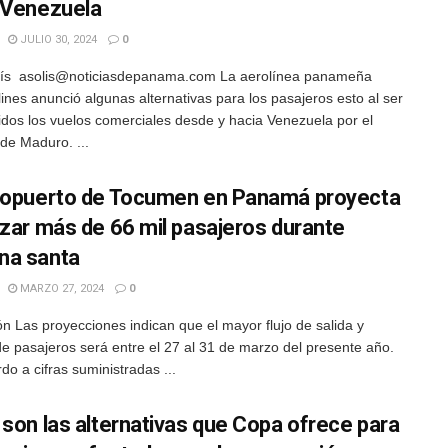
 Venezuela
JULIO 30, 2024
0
lís asolis@noticiasdepanama.com La aerolínea panameña
lines anunció algunas alternativas para los pasajeros esto al ser
dos los vuelos comerciales desde y hacia Venezuela por el
de Maduro. ...
ropuerto de Tocumen en Panamá proyecta
izar más de 66 mil pasajeros durante
na santa
MARZO 27, 2024
0
n Las proyecciones indican que el mayor flujo de salida y
de pasajeros será entre el 27 al 31 de marzo del presente año.
do a cifras suministradas ...
 son las alternativas que Copa ofrece para