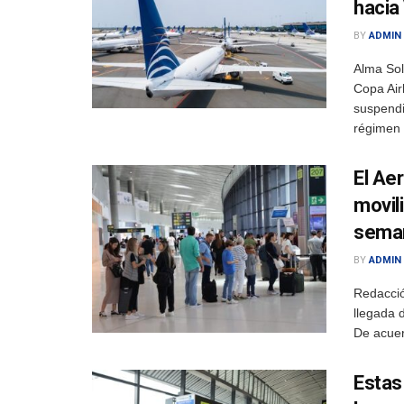
hacia
BY
ADMIN
Alma So
Copa Air
suspendi
régimen 
El Ae
movil
sema
BY
ADMIN
Redacció
llegada 
De acuer
Estas