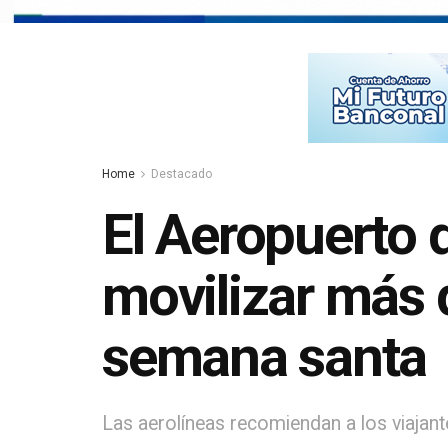
Home
Destacado
El Aeropuerto
movilizar más 
semana santa
Las aerolíneas recomiendan a los viajant