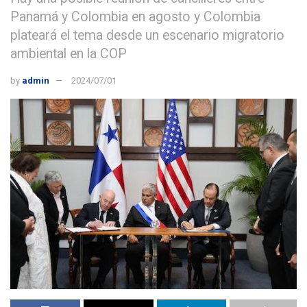
Panamá y Colombia en agosto y Colombia
plateará el tema desde un escenario migratorio
ambiental en la COP
by
admin
2024/07/01