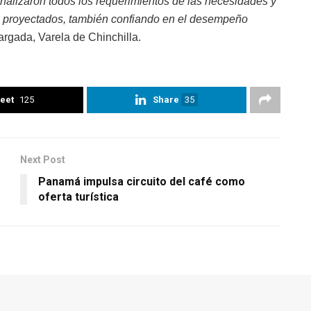
nalizaron todos los requerimientos de las necesidades y
os proyectados, también confiando en el desempeño
cargada, Varela de Chinchilla.
eet
125
Share
35
Next Post
Panamá impulsa circuito del café como
oferta turística