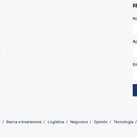
R
N
Ap
r
Em
a
Banca e Inversiones
Logística
Negocios
Opinión
Tecnología