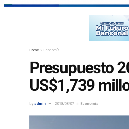
Home
Economía
Presupuesto 20
US$1,739 mill
by
admin
2018/08/07
in
Economía