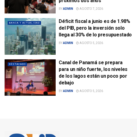
próximos dos años
BY
ADMIN
AGOSTO 7, 2026
Déficit fiscal a junio es de 1.98%
BANCA Y ACTUALIDAD
del PIB, pero la inversión solo
llega al 30% de lo presupuestado
BY
ADMIN
AGOSTO 5, 2026
Canal de Panamá se prepara
DESTACADO
para un niño fuerte, los niveles
de los lagos están un poco por
debajo
BY
ADMIN
AGOSTO 5, 2026