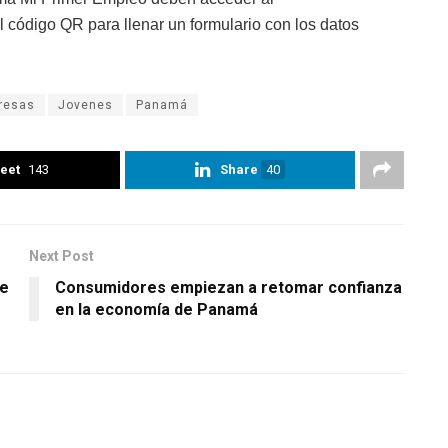
 código QR para llenar un formulario con los datos
resas
Jovenes
Panamá
eet
143
Share
40
Next Post
de
Consumidores empiezan a retomar confianza
en la economía de Panamá