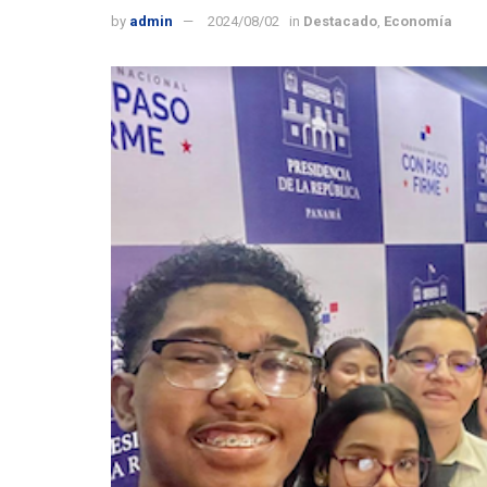
by
admin
2024/08/02
in
Destacado
,
Economía