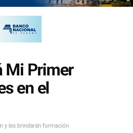
 Mi Primer
es en el
n y les brindarán formación