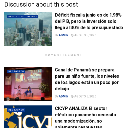
Discussion about this post
Déficit fiscal a junio es de 1.98%
BANCA Y ACTUALIDAD
del PIB, pero la inversión solo
llega al 30% de lo presupuestado
BY
ADMIN
AGOSTO 5, 2026
ADVERTISEMENT
Canal de Panamá se prepara
DESTACADO
para un niño fuerte, los niveles
de los lagos están un poco por
debajo
BY
ADMIN
AGOSTO 5, 2026
CICYP ANALIZA El sector
DESTACADO
eléctrico panameño necesita
una modernización, no
solamente respuestas