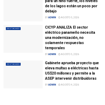
para un niño fuerte, los niveles
de los lagos están un poco por
debajo
BY
ADMIN
AGOSTO 5, 2026
CICYP ANALIZA El sector
DESTACADO
eléctrico panameño necesita
una modernización, no
solamente respuestas
temporales
BY
ADMIN
AGOSTO 5, 2026
Gabinete aprueba proyecto que
DESTACADO
eleva multas a eléctricas hasta
US$20 millones y permite a la
ASEP intervenir distribuidoras
BY
ADMIN
AGOSTO 4, 2026