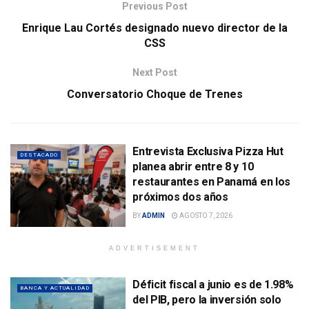
Previous Post
Enrique Lau Cortés designado nuevo director de la
CSS
Next Post
Conversatorio Choque de Trenes
Entrevista Exclusiva Pizza Hut
DESTACADO
planea abrir entre 8 y 10
restaurantes en Panamá en los
próximos dos años
BY
ADMIN
AGOSTO 7, 2026
ADVERTISEMENT
Déficit fiscal a junio es de 1.98%
BANCA Y ACTUALIDAD
del PIB, pero la inversión solo