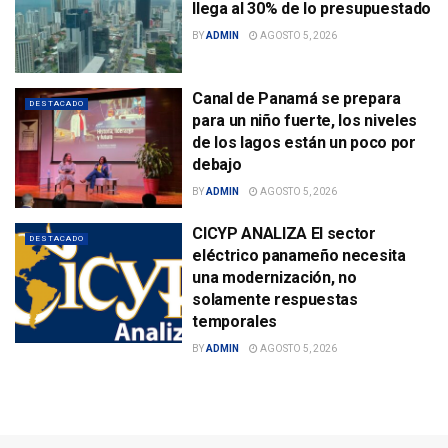
llega al 30% de lo presupuestado
BY
ADMIN
AGOSTO 5, 2026
Canal de Panamá se prepara
DESTACADO
para un niño fuerte, los niveles
de los lagos están un poco por
debajo
BY
ADMIN
AGOSTO 5, 2026
CICYP ANALIZA El sector
DESTACADO
eléctrico panameño necesita
una modernización, no
solamente respuestas
temporales
BY
ADMIN
AGOSTO 5, 2026