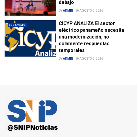
debajo
BY
ADMIN
AGOSTO 5, 2026
CICYP ANALIZA El sector
DESTACADO
eléctrico panameño necesita
una modernización, no
solamente respuestas
temporales
BY
ADMIN
AGOSTO 5, 2026