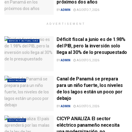
próximos dos años
BY
ADMIN
AGOSTO 7, 2026
ADVERTISEMENT
Déficit fiscal a junio es de 1.98%
BANCA Y ACTUALIDAD
del PIB, pero la inversión solo
llega al 30% de lo presupuestado
BY
ADMIN
AGOSTO 5, 2026
Canal de Panamá se prepara
DESTACADO
para un niño fuerte, los niveles
de los lagos están un poco por
debajo
BY
ADMIN
AGOSTO 5, 2026
CICYP ANALIZA El sector
DESTACADO
eléctrico panameño necesita
una modernización, no