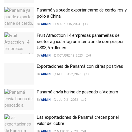
Panamá ya puede exportar carne de cerdo, res y
pollo a China
BY
ADMIN
MARZO 15, 2024
0
Fruit Atracction 14 empresas panameñas del
sector agrícola logran intención de compra por
US$3,5 millones
BY
ADMIN
OCTUBRE 19, 2023
0
Exportaciones de Panamá con cifras positivas
BY
ADMIN
AGOSTO 22, 2023
0
Panamá envía harina de pescado a Vietnam
BY
ADMIN
JULIO 31, 2023
0
Las exportaciones de Panamá crecen por el
valor del cobre
BY
ADMIN
MAYO 31, 2023
0