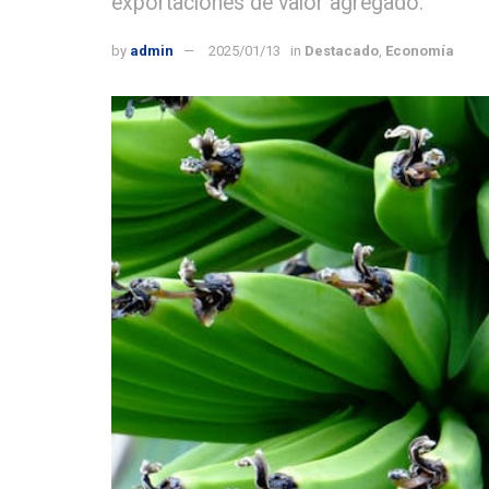
exportaciones de valor agregado.
by
admin
2025/01/13
in
Destacado
,
Economía