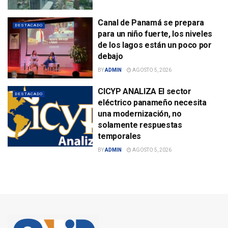
Canal de Panamá se prepara
DESTACADO
para un niño fuerte, los niveles
de los lagos están un poco por
debajo
BY
ADMIN
AGOSTO 5, 2026
CICYP ANALIZA El sector
DESTACADO
eléctrico panameño necesita
una modernización, no
solamente respuestas
temporales
BY
ADMIN
AGOSTO 5, 2026