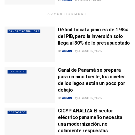
ADVERTISEMENT
Déficit fiscal a junio es de 1.98%
BANCA Y ACTUALIDAD
del PIB, pero la inversión solo
llega al 30% de lo presupuestado
BY
ADMIN
AGOSTO 5, 2026
Canal de Panamá se prepara
DESTACADO
para un niño fuerte, los niveles
de los lagos están un poco por
debajo
BY
ADMIN
AGOSTO 5, 2026
CICYP ANALIZA El sector
DESTACADO
eléctrico panameño necesita
una modernización, no
solamente respuestas