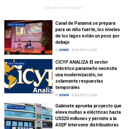
ADVERTISEMENT
Canal de Panamá se prepara
DESTACADO
para un niño fuerte, los niveles
de los lagos están un poco por
debajo
BY
ADMIN
AGOSTO 5, 2026
CICYP ANALIZA El sector
DESTACADO
eléctrico panameño necesita
una modernización, no
solamente respuestas
temporales
BY
ADMIN
AGOSTO 5, 2026
Gabinete aprueba proyecto que
DESTACADO
eleva multas a eléctricas hasta
US$20 millones y permite a la
ASEP intervenir distribuidoras