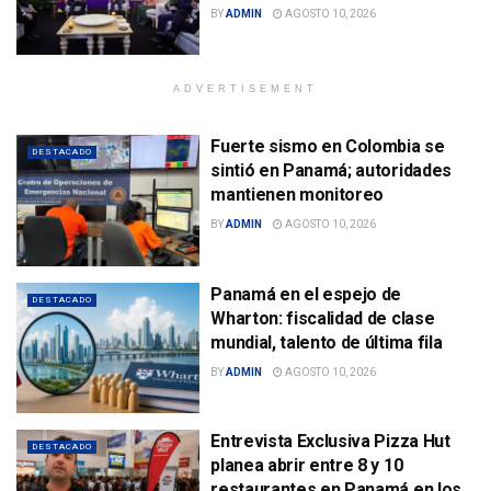
BY
ADMIN
AGOSTO 10, 2026
ADVERTISEMENT
Fuerte sismo en Colombia se
DESTACADO
sintió en Panamá; autoridades
mantienen monitoreo
BY
ADMIN
AGOSTO 10, 2026
Panamá en el espejo de
DESTACADO
Wharton: fiscalidad de clase
mundial, talento de última fila
BY
ADMIN
AGOSTO 10, 2026
Entrevista Exclusiva Pizza Hut
DESTACADO
planea abrir entre 8 y 10
restaurantes en Panamá en los