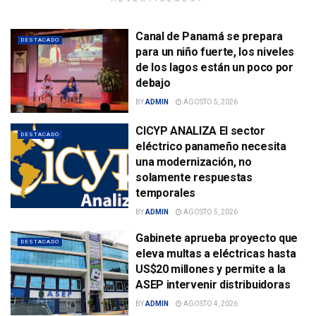
Canal de Panamá se prepara
DESTACADO
para un niño fuerte, los niveles
de los lagos están un poco por
debajo
BY
ADMIN
AGOSTO 5, 2026
CICYP ANALIZA El sector
DESTACADO
eléctrico panameño necesita
una modernización, no
solamente respuestas
temporales
BY
ADMIN
AGOSTO 5, 2026
Gabinete aprueba proyecto que
DESTACADO
eleva multas a eléctricas hasta
US$20 millones y permite a la
ASEP intervenir distribuidoras
BY
ADMIN
AGOSTO 4, 2026