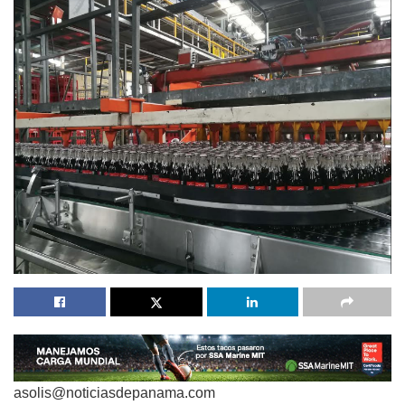
asolis@noticiasdepanama.com