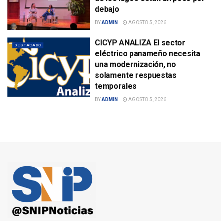
debajo
BY
ADMIN
AGOSTO 5, 2026
CICYP ANALIZA El sector
DESTACADO
eléctrico panameño necesita
una modernización, no
solamente respuestas
temporales
BY
ADMIN
AGOSTO 5, 2026