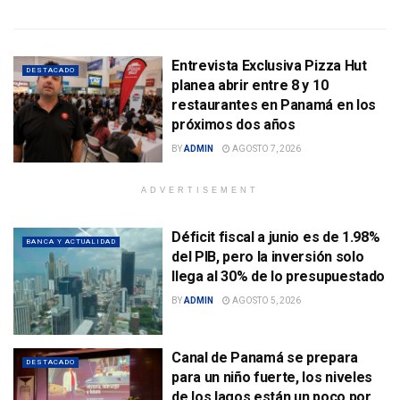
Entrevista Exclusiva Pizza Hut
DESTACADO
planea abrir entre 8 y 10
restaurantes en Panamá en los
próximos dos años
BY
ADMIN
AGOSTO 7, 2026
ADVERTISEMENT
Déficit fiscal a junio es de 1.98%
BANCA Y ACTUALIDAD
del PIB, pero la inversión solo
llega al 30% de lo presupuestado
BY
ADMIN
AGOSTO 5, 2026
Canal de Panamá se prepara
DESTACADO
para un niño fuerte, los niveles
de los lagos están un poco por