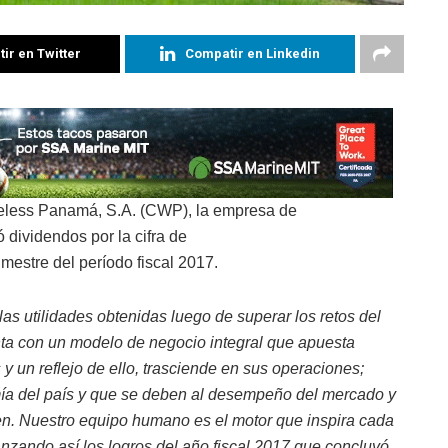
ir en Twitter
Compatir en Linkedin
eless Panamá, S.A. (CWP), la empresa de
dividendos por la cifra de
imestre del período fiscal 2017.
s utilidades obtenidas luego de superar los retos del
a con un modelo de negocio integral que apuesta
y un reflejo de ello, trasciende en sus operaciones;
a del país y que se deben al desempeño del mercado y
en. Nuestro equipo humano es el motor que inspira cada
zando así los logros del año fiscal 2017 que concluyó