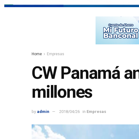
Home
Empresas
CW Panamá anu
millones
by
admin
2018/04/26
in
Empresas