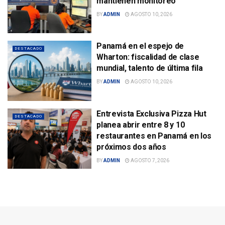
mantienen monitoreo
BY
ADMIN
AGOSTO 10, 2026
Panamá en el espejo de
DESTACADO
Wharton: fiscalidad de clase
mundial, talento de última fila
BY
ADMIN
AGOSTO 10, 2026
Entrevista Exclusiva Pizza Hut
DESTACADO
planea abrir entre 8 y 10
restaurantes en Panamá en los
próximos dos años
BY
ADMIN
AGOSTO 7, 2026