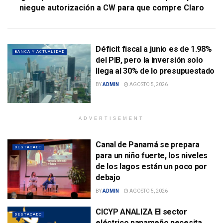
niegue autorización a CW para que compre Claro
Déficit fiscal a junio es de 1.98%
BANCA Y ACTUALIDAD
del PIB, pero la inversión solo
llega al 30% de lo presupuestado
BY
ADMIN
AGOSTO 5, 2026
ADVERTISEMENT
Canal de Panamá se prepara
DESTACADO
para un niño fuerte, los niveles
de los lagos están un poco por
debajo
BY
ADMIN
AGOSTO 5, 2026
CICYP ANALIZA El sector
DESTACADO
eléctrico panameño necesita