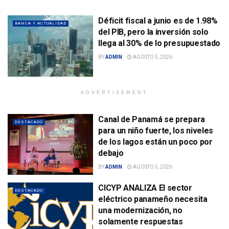
Déficit fiscal a junio es de 1.98%
BANCA Y ACTUALIDAD
del PIB, pero la inversión solo
llega al 30% de lo presupuestado
BY
ADMIN
AGOSTO 5, 2026
ADVERTISEMENT
Canal de Panamá se prepara
DESTACADO
para un niño fuerte, los niveles
de los lagos están un poco por
debajo
BY
ADMIN
AGOSTO 5, 2026
CICYP ANALIZA El sector
DESTACADO
eléctrico panameño necesita
una modernización, no
solamente respuestas