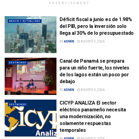
ADVERTISEMENT
Déficit fiscal a junio es de 1.98%
BANCA Y ACTUALIDAD
del PIB, pero la inversión solo
llega al 30% de lo presupuestado
BY
ADMIN
AGOSTO 5, 2026
Canal de Panamá se prepara
DESTACADO
para un niño fuerte, los niveles
de los lagos están un poco por
debajo
BY
ADMIN
AGOSTO 5, 2026
CICYP ANALIZA El sector
DESTACADO
eléctrico panameño necesita
una modernización, no
solamente respuestas
temporales
BY
ADMIN
AGOSTO 5, 2026