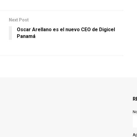
Next Post
Oscar Arellano es el nuevo CEO de Digicel
Panamá
R
N
Ap