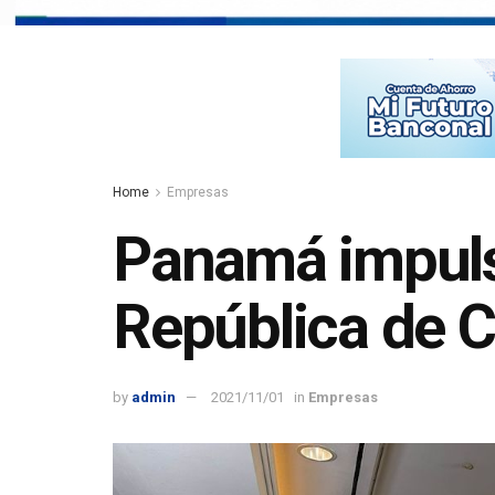
Home
Empresas
Panamá impulsa
República de 
by
admin
2021/11/01
in
Empresas