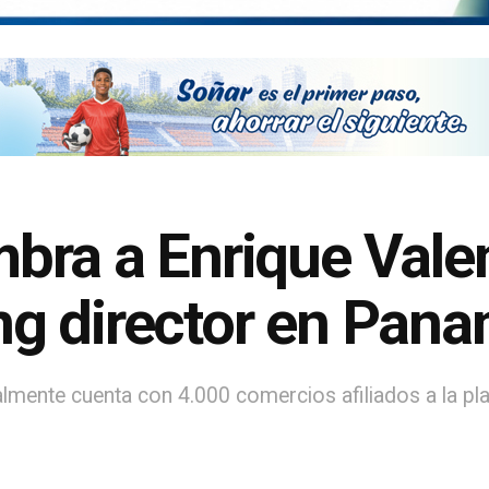
bra a Enrique Vale
g director en Pan
ualmente cuenta con 4.000 comercios afiliados a la p