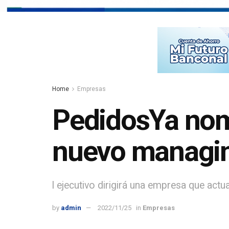
Home
Empresas
PedidosYa nom
nuevo managin
l ejecutivo dirigirá una empresa que act
by
admin
2022/11/25
in
Empresas