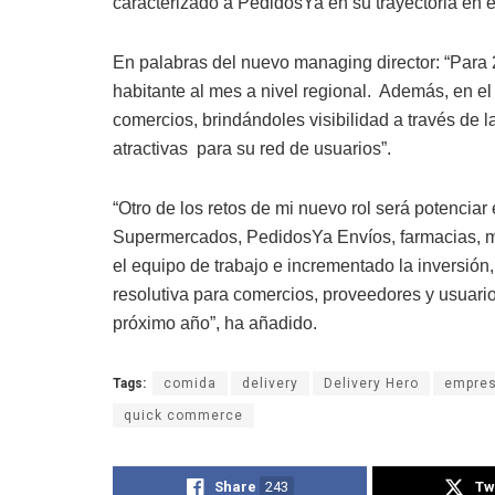
caracterizado a PedidosYa en su trayectoria en
En palabras del nuevo managing director: “Para 
habitante al mes a nivel regional. Además, en 
comercios, brindándoles visibilidad a través de 
atractivas para su red de usuarios”.
“Otro de los retos de mi nuevo rol será potenciar
Supermercados, PedidosYa Envíos, farmacias, mas
el equipo de trabajo e incrementado la inversió
resolutiva para comercios, proveedores y usuari
próximo año”, ha añadido.
Tags:
comida
delivery
Delivery Hero
empre
quick commerce
Share
243
Tw