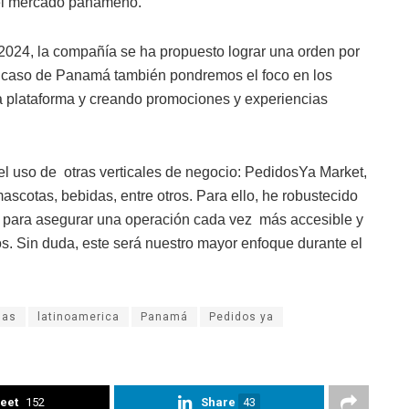
 el mercado panameño.
2024, la compañía se ha propuesto lograr una orden por
el caso de Panamá también pondremos el foco en los
la plataforma y creando promociones y experiencias
 el uso de otras verticales de negocio: PedidosYa Market,
cotas, bebidas, entre otros. Para ello, he robustecido
n, para asegurar una operación cada vez más accesible y
os. Sin duda, este será nuestro mayor enfoque durante el
sas
latinoamerica
Panamá
Pedidos ya
eet
152
Share
43