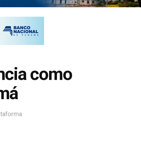
ncia como
amá
lataforma