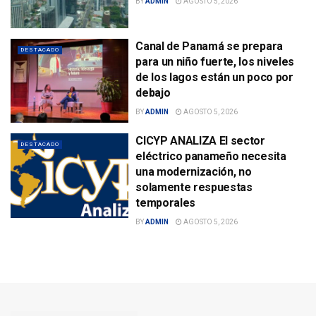
BY
ADMIN
AGOSTO 5, 2026
Canal de Panamá se prepara
DESTACADO
para un niño fuerte, los niveles
de los lagos están un poco por
debajo
BY
ADMIN
AGOSTO 5, 2026
CICYP ANALIZA El sector
DESTACADO
eléctrico panameño necesita
una modernización, no
solamente respuestas
temporales
BY
ADMIN
AGOSTO 5, 2026