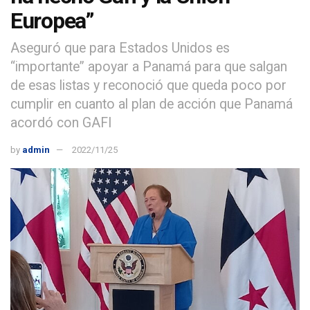
Europea”
Aseguró que para Estados Unidos es
“importante” apoyar a Panamá para que salgan
de esas listas y reconoció que queda poco por
cumplir en cuanto al plan de acción que Panamá
acordó con GAFI
by
admin
2022/11/25