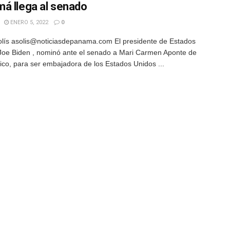
á llega al senado
ENERO 5, 2022
0
ís asolis@noticiasdepanama.com El presidente de Estados
Joe Biden , nominó ante el senado a Mari Carmen Aponte de
ico, para ser embajadora de los Estados Unidos ...