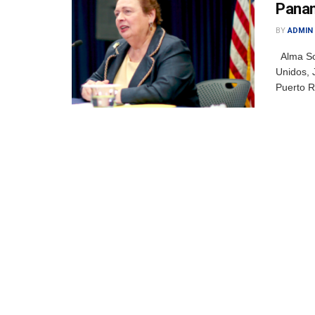
Panam
BY
ADMIN
Alma Sol
Unidos, 
Puerto R