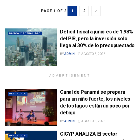
1
2
PAGE 1 OF 2
Déficit fiscal a junio es de 1.98%
BANCA Y ACTUALIDAD
del PIB, pero la inversión solo
llega al 30% de lo presupuestado
BY
ADMIN
AGOSTO 5, 2026
ADVERTISEMENT
Canal de Panamá se prepara
DESTACADO
para un niño fuerte, los niveles
de los lagos están un poco por
debajo
BY
ADMIN
AGOSTO 5, 2026
CICYP ANALIZA El sector
DESTACADO