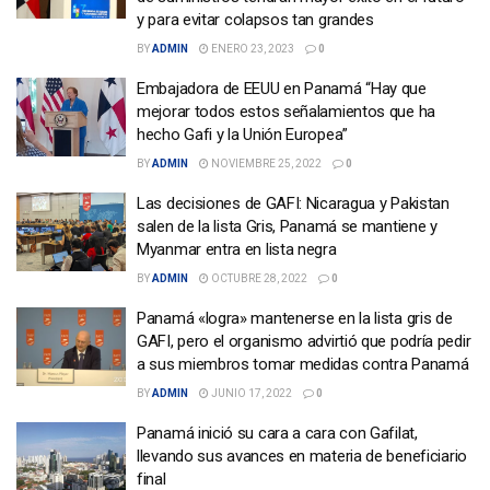
y para evitar colapsos tan grandes
BY
ADMIN
ENERO 23, 2023
0
Embajadora de EEUU en Panamá “Hay que
mejorar todos estos señalamientos que ha
hecho Gafi y la Unión Europea”
BY
ADMIN
NOVIEMBRE 25, 2022
0
Las decisiones de GAFI: Nicaragua y Pakistan
salen de la lista Gris, Panamá se mantiene y
Myanmar entra en lista negra
BY
ADMIN
OCTUBRE 28, 2022
0
Panamá «logra» mantenerse en la lista gris de
GAFI, pero el organismo advirtió que podría pedir
a sus miembros tomar medidas contra Panamá
BY
ADMIN
JUNIO 17, 2022
0
Panamá inició su cara a cara con Gafilat,
llevando sus avances en materia de beneficiario
final