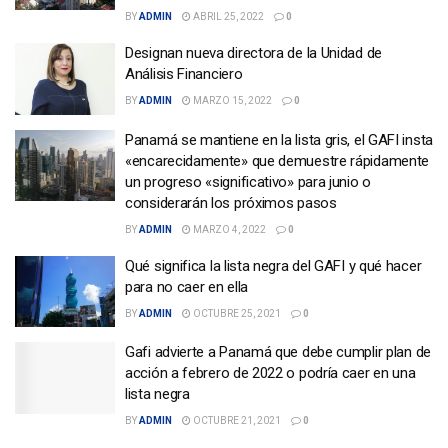
BY
ADMIN
ABRIL 25, 2022
0
Designan nueva directora de la Unidad de
Análisis Financiero
BY
ADMIN
MARZO 15, 2022
0
Panamá se mantiene en la lista gris, el GAFI insta
«encarecidamente» que demuestre rápidamente
un progreso «significativo» para junio o
considerarán los próximos pasos
BY
ADMIN
MARZO 4, 2022
0
Qué significa la lista negra del GAFI y qué hacer
para no caer en ella
BY
ADMIN
OCTUBRE 25, 2021
0
Gafi advierte a Panamá que debe cumplir plan de
acción a febrero de 2022 o podría caer en una
lista negra
BY
ADMIN
OCTUBRE 21, 2021
0