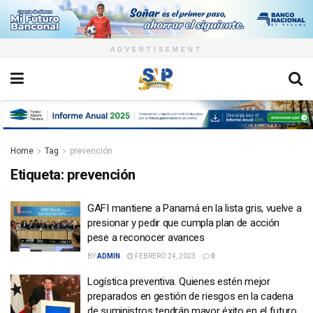
ADVERTISEMENT
Home
Tag
prevención
Etiqueta:
prevención
GAFI mantiene a Panamá en la lista gris, vuelve a
presionar y pedir que cumpla plan de acción
pese a reconocer avances
BY
ADMIN
FEBRERO 24, 2023
0
Logística preventiva. Quienes estén mejor
preparados en gestión de riesgos en la cadena
de suministros tendrán mayor éxito en el futuro