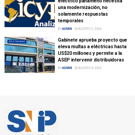
eléctrico panameño necesita
una modernización, no
solamente respuestas
temporales
BY
ADMIN
AGOSTO 5, 2026
Gabinete aprueba proyecto que
DESTACADO
eleva multas a eléctricas hasta
US$20 millones y permite a la
ASEP intervenir distribuidoras
BY
ADMIN
AGOSTO 4, 2026