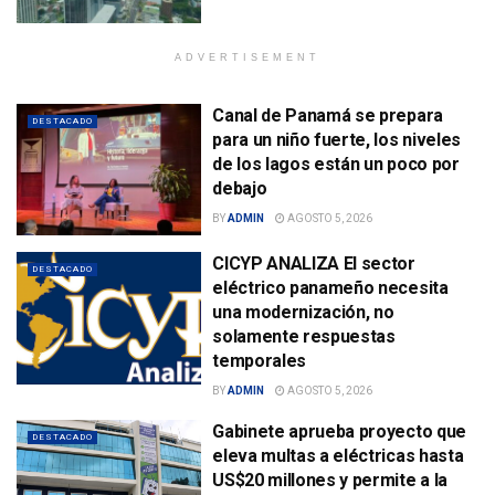
ADVERTISEMENT
Canal de Panamá se prepara
DESTACADO
para un niño fuerte, los niveles
de los lagos están un poco por
debajo
BY
ADMIN
AGOSTO 5, 2026
CICYP ANALIZA El sector
DESTACADO
eléctrico panameño necesita
una modernización, no
solamente respuestas
temporales
BY
ADMIN
AGOSTO 5, 2026
Gabinete aprueba proyecto que
DESTACADO
eleva multas a eléctricas hasta
US$20 millones y permite a la