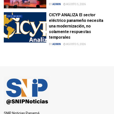
BY
ADMIN
AGOSTO 5, 2026
CICYP ANALIZA El sector
DESTACADO
eléctrico panameño necesita
una modernización, no
solamente respuestas
temporales
BY
ADMIN
AGOSTO 5, 2026
SNIP Noticias Panamá