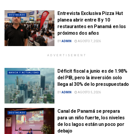
Entrevista Exclusiva Pizza Hut
DESTACADO
planea abrir entre 8 y 10
restaurantes en Panamá en los
próximos dos años
BY
ADMIN
AGOSTO 7, 2026
ADVERTISEMENT
Déficit fiscal a junio es de 1.98%
BANCA Y ACTUALIDAD
del PIB, pero la inversión solo
llega al 30% de lo presupuestado
BY
ADMIN
AGOSTO 5, 2026
Canal de Panamá se prepara
DESTACADO
para un niño fuerte, los niveles
de los lagos están un poco por
debajo