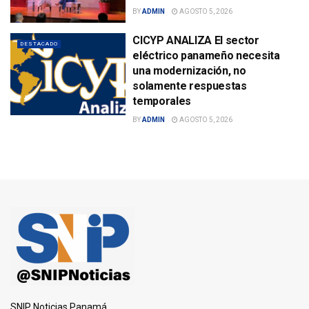
BY
ADMIN
AGOSTO 5, 2026
CICYP ANALIZA El sector
DESTACADO
eléctrico panameño necesita
una modernización, no
solamente respuestas
temporales
BY
ADMIN
AGOSTO 5, 2026
SNIP Noticias Panamá