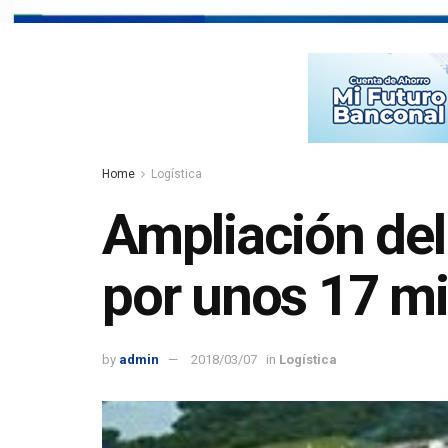
Home
Logística
Ampliación del
por unos 17 mi
by
admin
2018/03/07
in
Logística