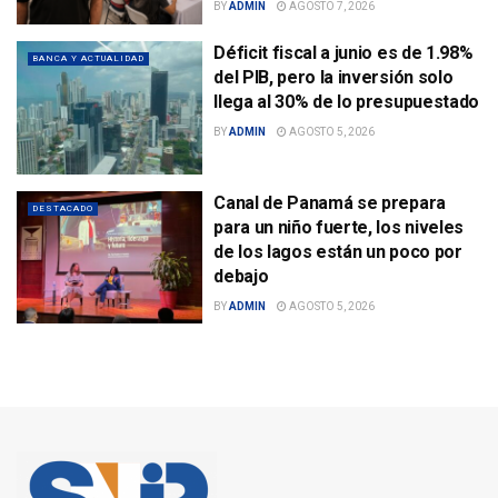
BY
ADMIN
AGOSTO 7, 2026
Déficit fiscal a junio es de 1.98%
BANCA Y ACTUALIDAD
del PIB, pero la inversión solo
llega al 30% de lo presupuestado
BY
ADMIN
AGOSTO 5, 2026
Canal de Panamá se prepara
DESTACADO
para un niño fuerte, los niveles
de los lagos están un poco por
debajo
BY
ADMIN
AGOSTO 5, 2026