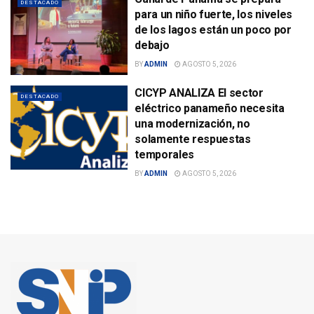
DESTACADO
para un niño fuerte, los niveles
de los lagos están un poco por
debajo
BY
ADMIN
AGOSTO 5, 2026
CICYP ANALIZA El sector
DESTACADO
eléctrico panameño necesita
una modernización, no
solamente respuestas
temporales
BY
ADMIN
AGOSTO 5, 2026