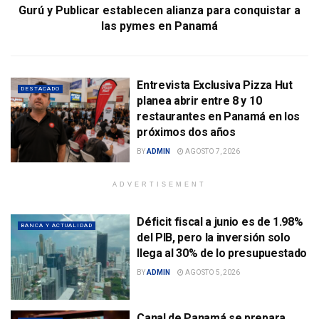
Gurú y Publicar establecen alianza para conquistar a
las pymes en Panamá
Entrevista Exclusiva Pizza Hut
DESTACADO
planea abrir entre 8 y 10
restaurantes en Panamá en los
próximos dos años
BY
ADMIN
AGOSTO 7, 2026
ADVERTISEMENT
Déficit fiscal a junio es de 1.98%
BANCA Y ACTUALIDAD
del PIB, pero la inversión solo
llega al 30% de lo presupuestado
BY
ADMIN
AGOSTO 5, 2026
Canal de Panamá se prepara