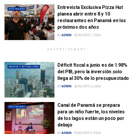
Entrevista Exclusiva Pizza Hut
DESTACADO
planea abrir entre 8 y 10
restaurantes en Panamá en los
próximos dos años
BY
ADMIN
AGOSTO 7, 2026
ADVERTISEMENT
Déficit fiscal a junio es de 1.98%
BANCA Y ACTUALIDAD
del PIB, pero la inversión solo
llega al 30% de lo presupuestado
BY
ADMIN
AGOSTO 5, 2026
Canal de Panamá se prepara
DESTACADO
para un niño fuerte, los niveles
de los lagos están un poco por
debajo
BY
ADMIN
AGOSTO 5, 2026