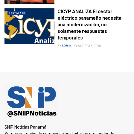
CICYP ANALIZA El sector
DESTACADO
eléctrico panameño necesita
una modernización, no
solamente respuestas
temporales
BY
ADMIN
AGOSTO 5, 2026
SNIP Noticias Panamá
Somos un medio de comunicación digital, un proveedor de