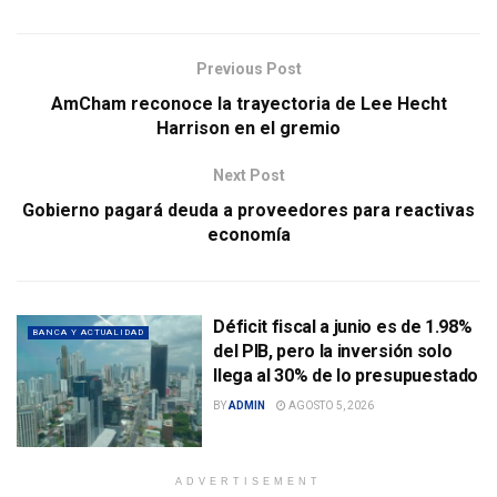
Previous Post
AmCham reconoce la trayectoria de Lee Hecht
Harrison en el gremio
Next Post
Gobierno pagará deuda a proveedores para reactivas
economía
Déficit fiscal a junio es de 1.98%
BANCA Y ACTUALIDAD
del PIB, pero la inversión solo
llega al 30% de lo presupuestado
BY
ADMIN
AGOSTO 5, 2026
ADVERTISEMENT