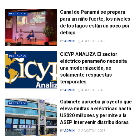
Canal de Panamá se prepara
DESTACADO
para un niño fuerte, los niveles
de los lagos están un poco por
debajo
BY
ADMIN
AGOSTO 5, 2026
CICYP ANALIZA El sector
DESTACADO
eléctrico panameño necesita
una modernización, no
solamente respuestas
temporales
BY
ADMIN
AGOSTO 5, 2026
Gabinete aprueba proyecto que
DESTACADO
eleva multas a eléctricas hasta
US$20 millones y permite a la
ASEP intervenir distribuidoras
BY
ADMIN
AGOSTO 4, 2026