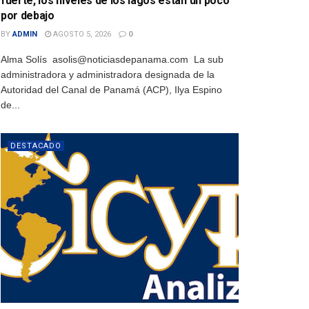
fuerte, los niveles de los lagos están un poco
por debajo
BY
ADMIN
AGOSTO 5, 2026
0
Alma Solís asolis@noticiasdepanama.com La sub
administradora y administradora designada de la
Autoridad del Canal de Panamá (ACP), Ilya Espino
de...
DESTACADO