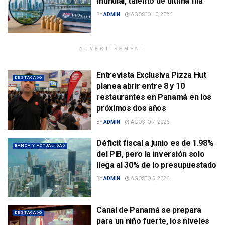
mundial, talento de última fila
BY
ADMIN
AGOSTO 10, 2026
ADVERTISEMENT
Entrevista Exclusiva Pizza Hut
DESTACADO
planea abrir entre 8 y 10
restaurantes en Panamá en los
próximos dos años
BY
ADMIN
AGOSTO 7, 2026
Déficit fiscal a junio es de 1.98%
BANCA Y ACTUALIDAD
del PIB, pero la inversión solo
llega al 30% de lo presupuestado
BY
ADMIN
AGOSTO 5, 2026
Canal de Panamá se prepara
DESTACADO
para un niño fuerte, los niveles