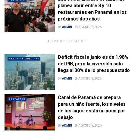
DESTACADO
planea abrir entre 8 y 10
restaurantes en Panamá en los
próximos dos años
BY
ADMIN
AGOSTO 7, 2026
ADVERTISEMENT
Déficit fiscal a junio es de 1.98%
BANCA Y ACTUALIDAD
del PIB, pero la inversión solo
llega al 30% de lo presupuestado
BY
ADMIN
AGOSTO 5, 2026
Canal de Panamá se prepara
DESTACADO
para un niño fuerte, los niveles
de los lagos están un poco por
debajo
BY
ADMIN
AGOSTO 5, 2026