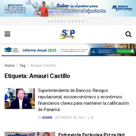
ADVERTISEMENT
Home
Tag
Amauri Castillo
Etiqueta:
Amauri Castillo
Superintendente de Bancos: Riesgos
reputacional, socioeconómico y económico
financieros claves para mantener la calificación
de Panamá
BY
ADMIN
FEBRERO 28, 2022
0
Entrevista Exclusiva Pizza Hut