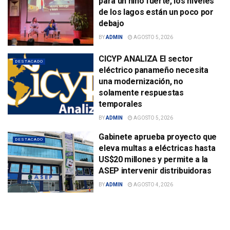
para un niño fuerte, los niveles
de los lagos están un poco por
debajo
BY
ADMIN
AGOSTO 5, 2026
CICYP ANALIZA El sector
DESTACADO
eléctrico panameño necesita
una modernización, no
solamente respuestas
temporales
BY
ADMIN
AGOSTO 5, 2026
Gabinete aprueba proyecto que
DESTACADO
eleva multas a eléctricas hasta
US$20 millones y permite a la
ASEP intervenir distribuidoras
BY
ADMIN
AGOSTO 4, 2026