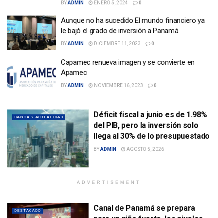
BY
ADMIN
ENERO 5, 2024
0
Aunque no ha sucedido El mundo financiero ya
le bajó el grado de inversión a Panamá
BY
ADMIN
DICIEMBRE 11, 2023
0
Capamec renueva imagen y se convierte en
Apamec
BY
ADMIN
NOVIEMBRE 16, 2023
0
Déficit fiscal a junio es de 1.98%
BANCA Y ACTUALIDAD
del PIB, pero la inversión solo
llega al 30% de lo presupuestado
BY
ADMIN
AGOSTO 5, 2026
ADVERTISEMENT
Canal de Panamá se prepara
DESTACADO